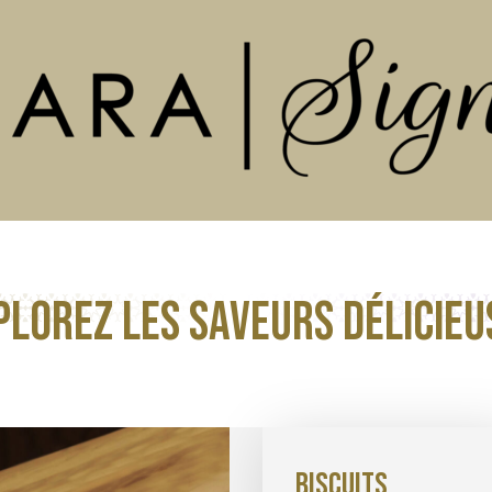
plorez les saveurs délicieus
Biscuits