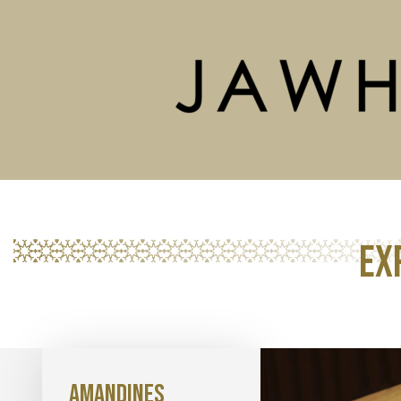
Ex
Amandines