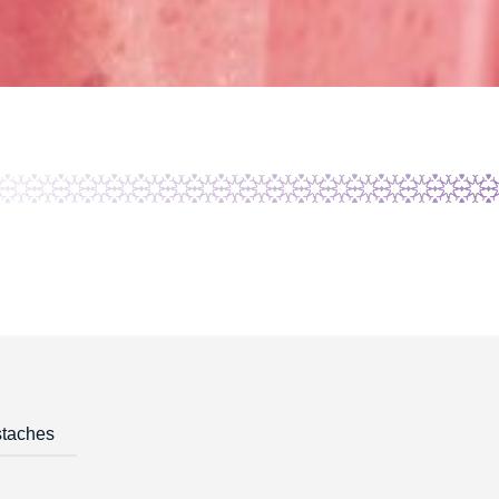
staches
Mélange Noisette