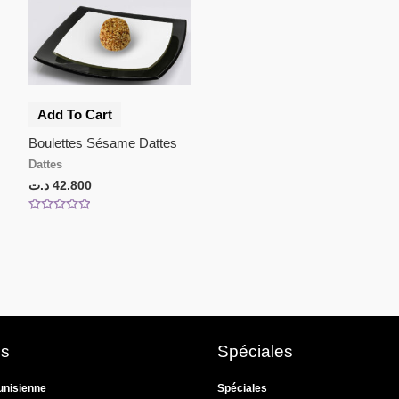
Add To Cart
Boulettes Sésame Dattes
Dattes
د.ت
42.800
Rated
0
out
of
5
s
Spéciales
tunisienne
Spéciales