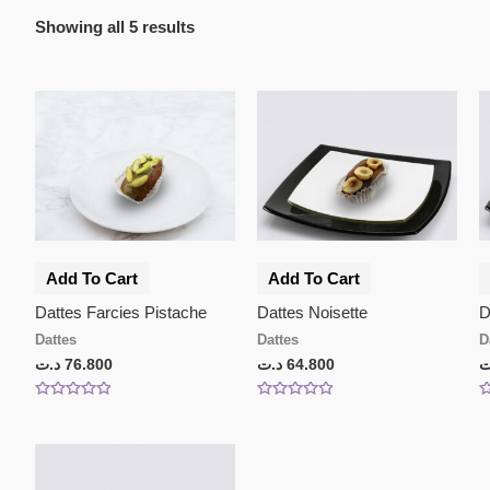
Showing all 5 results
Add To Cart
Add To Cart
Dattes Farcies Pistache
Dattes Noisette
D
Dattes
Dattes
D
د.ت
76.800
د.ت
64.800
ت
Rated
Rated
R
0
0
0
out
out
o
of
of
o
5
5
5