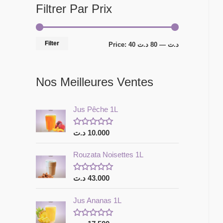
Filtrer Par Prix
Filter
Price:
80 د.ت
—
40 د.ت
Nos Meilleures Ventes
Jus Pêche 1L
د.ت
10.000
R
a
t
Rouzata Noisettes 1L
e
d
0
o
د.ت
43.000
R
u
a
t
t
o
Jus Ananas 1L
e
f
d
5
0
o