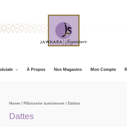
péciale
À Propos
Nos Magasins
Mon Compte
R
Home
/
Pâtisserie tunisienne
/ Dattes
Dattes