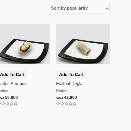
Add To Cart
Add To Cart
attes Amande
Malfouf Dégla
attes
Dattes
د.
58.800
د.ت
42.800
ated
Rated
0
ut
out
f
of
5