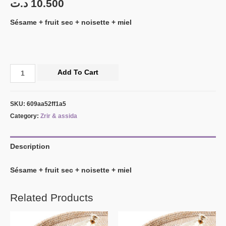
د.ت
10.500
Sésame + fruit sec + noisette + miel
Add To Cart
SKU:
609aa52ff1a5
Category:
Zrir & assida
Description
Sésame + fruit sec + noisette + miel
Related Products