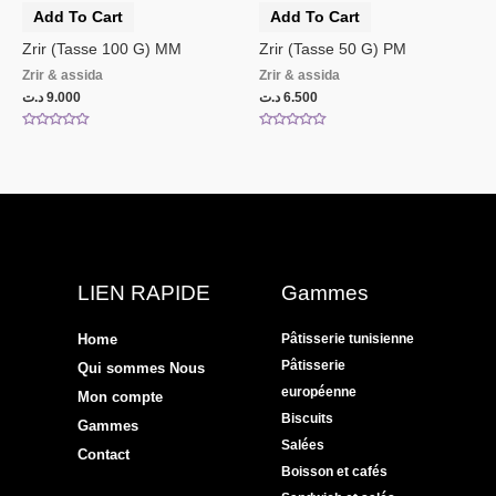
Add To Cart
Add To Cart
Zrir (Tasse 100 G) MM
Zrir (Tasse 50 G) PM
Zrir & assida
Zrir & assida
د.ت
9.000
د.ت
6.500
Rated
Rated
0
0
out
out
of
of
5
5
LIEN RAPIDE
Gammes
Home
Pâtisserie tunisienne
Pâtisserie
Qui sommes Nous
européenne
Mon compte
Biscuits
Gammes
Salées
Contact
Boisson et cafés