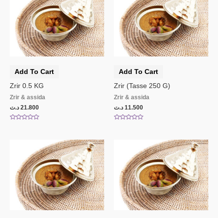
Add To Cart
Add To Cart
Zrir 0.5 KG
Zrir (Tasse 250 G)
Zrir & assida
Zrir & assida
د.ت
21.800
د.ت
11.500
Rated
Rated
0
0
out
out
of
of
5
5