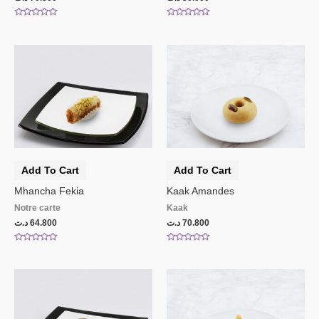
Rated
Rated
0
0
out
out
of
of
5
5
Add To Cart
Add To Cart
Mhancha Fekia
Kaak Amandes
Notre carte
Kaak
د.ت
64.800
د.ت
70.800
Rated
Rated
0
0
out
out
of
of
5
5