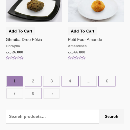
Add To Cart
Add To Cart
Ghraiba Droo Fékia
Petit Four Amande
Ghrayba
Amandines
د.ت
26.000
د.ت
66.800
Rated
Rated
0
0
out
out
of
of
5
5
1
2
3
4
…
6
7
8
→
Search