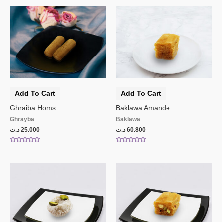
out
out
of
of
5
5
Add To Cart
Add To Cart
Ghraiba Homs
Baklawa Amande
Ghrayba
Baklawa
د.ت
25.000
د.ت
60.800
Rated
Rated
0
0
out
out
of
of
5
5