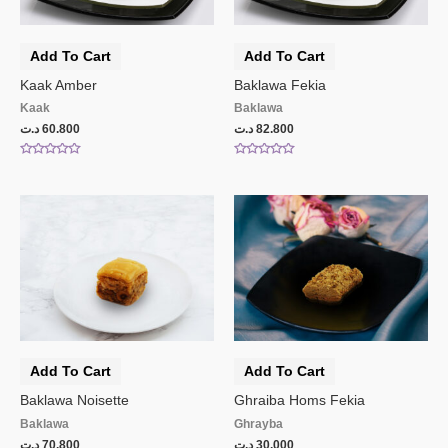
Add To Cart
Add To Cart
Kaak Amber
Baklawa Fekia
Kaak
Baklawa
د.ت
60.800
د.ت
82.800
Rated
Rated
0
0
out
out
of
of
5
5
Add To Cart
Add To Cart
Baklawa Noisette
Ghraiba Homs Fekia
Baklawa
Ghrayba
د.ت
70.800
د.ت
30.000