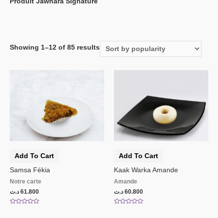
Produit Jawhara Signature
Showing 1–12 of 85 results
Add To Cart
Add To Cart
Samsa Fékia
Kaak Warka Amande
Notre carte
Amande
د.ت
61.800
د.ت
60.800
Rated
Rated
0
0