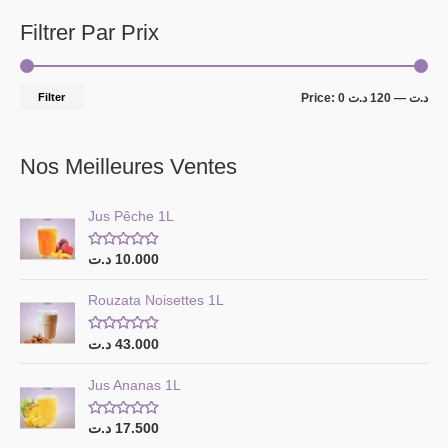
Filtrer Par Prix
Filter
Price:
120 د.ت
—
0 د.ت
Nos Meilleures Ventes
Jus Pêche 1L
R
د.ت
10.000
a
t
e
Rouzata Noisettes 1L
d
0
o
R
د.ت
43.000
u
a
t
t
o
e
Jus Ananas 1L
f
d
5
0
o
R
د.ت
17.500
u
a
t