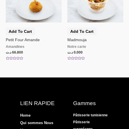
Add To Cart
Add To Cart
Petit Four Amande
Madmouja
Amandines
Notre carte
د.ت
66.800
د.ت
0.000
Rated
Rated
0
0
out
out
of
of
5
5
LIEN RAPIDE
Gammes
Home
Pâtisserie tunisienne
Pâtisserie
Qui sommes Nous
européenne