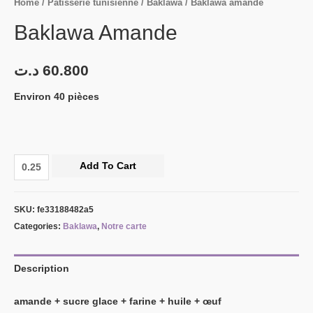
Home
/
Pâtisserie tunisienne
/
Baklawa
/ Baklawa amande
Baklawa Amande
د.ت
60.800
Environ 40 pièces
Add To Cart
SKU:
fe33188482a5
Categories:
Baklawa
,
Notre carte
Description
amande + sucre glace + farine + huile + œuf