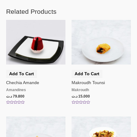
Related Products
Add To Cart
Add To Cart
Chechia Amande
Makroudh Tounsi
Amandines
Makroudh
د.ت
79.800
د.ت
15.000
Rated
Rated
0
0
out
out
of
of
5
5